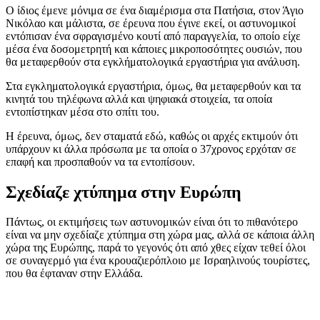
Ο ίδιος έμενε μόνιμα σε ένα διαμέρισμα στα Πατήσια, στον Άγιο
Νικόλαο και μάλιστα, σε έρευνα που έγινε εκεί, οι αστυνομικοί
εντόπισαν ένα σφραγισμένο κουτί από παραγγελία, το οποίο είχε
μέσα ένα δοσομετρητή και κάποιες μικροποσότητες ουσιών, που
θα μεταφερθούν στα εγκλήματολογικά εργαστήρια για ανάλυση.
Στα εγκληματολογικά εργαστήρια, όμως, θα μεταφερθούν και τα
κινητά του τηλέφωνα αλλά και ψηφιακά στοιχεία, τα οποία
εντοπίστηκαν μέσα στο σπίτι του.
Η έρευνα, όμως, δεν σταματά εδώ, καθώς οι αρχές εκτιμούν ότι
υπάρχουν κι άλλα πρόσωπα με τα οποία ο 37χρονος ερχόταν σε
επαφή και προσπαθούν να τα εντοπίσουν.
Σχεδίαζε χτύπημα στην Ευρώπη
Πάντως, οι εκτιμήσεις των αστυνομικών είναι ότι το πιθανότερο
είναι να μην σχεδίαζε χτύπημα στη χώρα μας, αλλά σε κάποια άλλη
χώρα της Ευρώπης, παρά το γεγονός ότι από χθες είχαν τεθεί όλοι
σε συναγερμό για ένα κρουαζιερόπλοιο με Ισραηλινούς τουρίστες,
που θα έφταναν στην Ελλάδα.