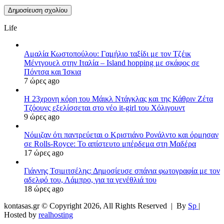
Life
Αμαλία Κωστοπούλου: Γαμήλιο ταξίδι με τον Τζέικ
Μέντγουελ στην Ιταλία – Island hopping με σκάφος σε
Πόντσα και Ίσκια
7 ώρες ago
Η 23χρονη κόρη τoυ Μάικλ Ντάγκλας και της Κάθριν Ζέτα
Τζόουνς εξελίσσεται στο νέο it-girl του Χόλιγουντ
9 ώρες ago
Νόμιζαν ότι παντρεύεται ο Κριστιάνο Ρονάλντο και όρμησαν
σε Rolls-Royce: Το απίστευτο μπέρδεμα στη Μαδέρα
17 ώρες ago
Γιάννης Τσιμιτσέλης: Δημοσίευσε σπάνια φωτογραφία με τον
αδελφό του, Λάμπρο, για τα γενέθλιά του
18 ώρες ago
kontasas.gr © Copyright 2026, All Rights Reserved |
By
Sp
|
Hosted by
realhosting