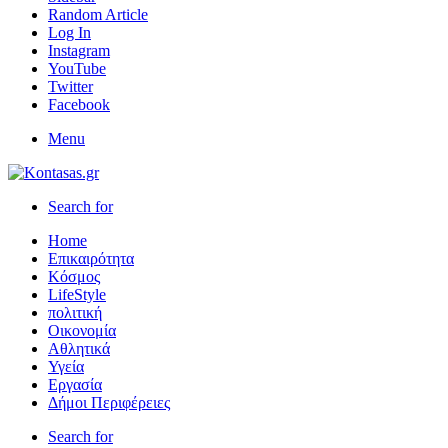
Random Article
Log In
Instagram
YouTube
Twitter
Facebook
Menu
Search for
Home
Επικαιρότητα
Κόσμος
LifeStyle
πολιτική
Οικονομία
Αθλητικά
Υγεία
Εργασία
Δήμοι Περιφέρειες
Search for