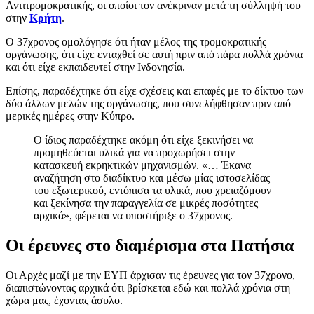
Αντιτρομοκρατικής, οι οποίοι τον ανέκριναν μετά τη σύλληψή του
στην
Κρήτη
.
Ο 37χρονος ομολόγησε ότι ήταν μέλος της τρομοκρατικής
οργάνωσης, ότι είχε ενταχθεί σε αυτή πριν από πάρα πολλά χρόνια
και ότι είχε εκπαιδευτεί στην Ινδονησία.
Επίσης, παραδέχτηκε ότι είχε σχέσεις και επαφές με το δίκτυο των
δύο άλλων μελών της οργάνωσης, που συνελήφθησαν πριν από
μερικές ημέρες στην Κύπρο.
Ο ίδιος παραδέχτηκε ακόμη ότι είχε ξεκινήσει να
προμηθεύεται υλικά για να προχωρήσει στην
κατασκευή εκρηκτικών μηχανισμών. «… Έκανα
αναζήτηση στο διαδίκτυο και μέσω μίας ιστοσελίδας
του εξωτερικού, εντόπισα τα υλικά, που χρειαζόμουν
και ξεκίνησα την παραγγελία σε μικρές ποσότητες
αρχικά», φέρεται να υποστήριξε ο 37χρονος.
Οι έρευνες στο διαμέρισμα στα Πατήσια
Οι Αρχές μαζί με την ΕΥΠ άρχισαν τις έρευνες για τον 37χρονο,
διαπιστώνοντας αρχικά ότι βρίσκεται εδώ και πολλά χρόνια στη
χώρα μας, έχοντας άσυλο.