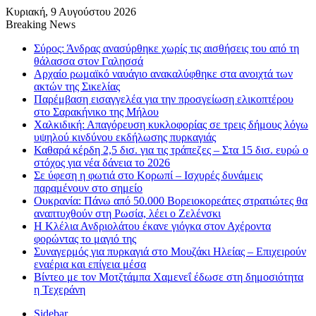
Κυριακή, 9 Αυγούστου 2026
Breaking News
Σύρος: Άνδρας ανασύρθηκε χωρίς τις αισθήσεις του από τη
θάλασσα στον Γαλησσά
Αρχαίο ρωμαϊκό ναυάγιο ανακαλύφθηκε στα ανοιχτά των
ακτών της Σικελίας
Παρέμβαση εισαγγελέα για την προσγείωση ελικοπτέρου
στο Σαρακήνικο της Μήλου
Χαλκιδική: Απαγόρευση κυκλοφορίας σε τρεις δήμους λόγω
υψηλού κινδύνου εκδήλωσης πυρκαγιάς
Καθαρά κέρδη 2,5 δισ. για τις τράπεζες – Στα 15 δισ. ευρώ ο
στόχος για νέα δάνεια το 2026
Σε ύφεση η φωτιά στο Κορωπί – Ισχυρές δυνάμεις
παραμένουν στο σημείο
Ουκρανία: Πάνω από 50.000 Βορειοκορεάτες στρατιώτες θα
αναπτυχθούν στη Ρωσία, λέει ο Ζελένσκι
Η Κλέλια Ανδριολάτου έκανε γιόγκα στον Αχέροντα
φορώντας το μαγιό της
Συναγερμός για πυρκαγιά στο Μουζάκι Ηλείας – Επιχειρούν
εναέρια και επίγεια μέσα
Βίντεο με τον Μοτζτάμπα Χαμενεΐ έδωσε στη δημοσιότητα
η Τεχεράνη
Sidebar