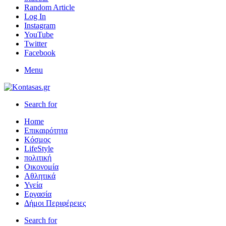
Random Article
Log In
Instagram
YouTube
Twitter
Facebook
Menu
Search for
Home
Επικαιρότητα
Κόσμος
LifeStyle
πολιτική
Οικονομία
Αθλητικά
Υγεία
Εργασία
Δήμοι Περιφέρειες
Search for