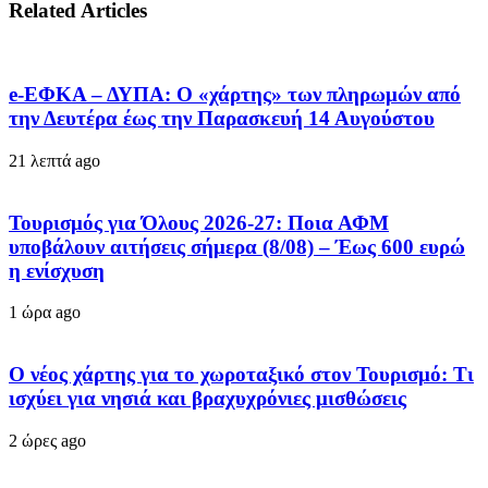
Related Articles
e-ΕΦΚΑ – ΔΥΠΑ: Ο «χάρτης» των πληρωμών από
την Δευτέρα έως την Παρασκευή 14 Αυγούστου
21 λεπτά ago
Τουρισμός για Όλους 2026-27: Ποια ΑΦΜ
υποβάλουν αιτήσεις σήμερα (8/08) – Έως 600 ευρώ
η ενίσχυση
1 ώρα ago
Ο νέος χάρτης για το χωροταξικό στον Τουρισμό: Τι
ισχύει για νησιά και βραχυχρόνιες μισθώσεις
2 ώρες ago