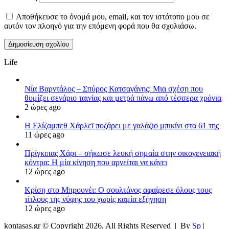
Αποθήκευσε το όνομά μου, email, και τον ιστότοπο μου σε
αυτόν τον πλοηγό για την επόμενη φορά που θα σχολιάσω.
Life
Νία Βαρντάλος – Σπύρος Κατσαγάνης: Μια σχέση που
θυμίζει σενάριο ταινίας και μετρά πάνω από τέσσερα χρόνια
2 ώρες ago
Η Ελίζαμπεθ Χάρλεϊ ποζάρει με γαλάζιο μπικίνι στα 61 της
11 ώρες ago
Πρίγκιπας Χάρι – σήκωσε λευκή σημαία στην οικογενειακή
κόντρα: Η μία κίνηση που αρνείται να κάνει
12 ώρες ago
Κρίση στο Μπρουνέι: Ο σουλτάνος αφαίρεσε όλους τους
τίτλους της νύφης του χωρίς καμία εξήγηση
12 ώρες ago
kontasas.gr © Copyright 2026, All Rights Reserved |
By
Sp
|