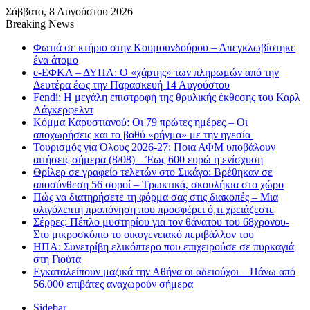
Σάββατο, 8 Αυγούστου 2026
Breaking News
Φωτιά σε κτήριο στην Κουμουνδούρου – Απεγκλωβίστηκε
ένα άτομο
e-ΕΦΚΑ – ΔΥΠΑ: Ο «χάρτης» των πληρωμών από την
Δευτέρα έως την Παρασκευή 14 Αυγούστου
Fendi: Η μεγάλη επιστροφή της θρυλικής έκθεσης του Καρλ
Λάγκερφελντ
Κόμμα Καρυστιανού: Οι 79 πρώτες ημέρες – Οι
αποχωρήσεις και το βαθύ «ρήγμα» με την ηγεσία
Τουρισμός για Όλους 2026-27: Ποια ΑΦΜ υποβάλουν
αιτήσεις σήμερα (8/08) – Έως 600 ευρώ η ενίσχυση
Θρίλερ σε γραφείο τελετών στο Σικάγο: Βρέθηκαν σε
αποσύνθεση 56 σοροί – Τρωκτικά, σκουλήκια στο χώρο
Πώς να διατηρήσετε τη φόρμα σας στις διακοπές – Μια
ολιγόλεπτη προπόνηση που προσφέρει ό,τι χρειάζεστε
Σέρρες: Πέπλο μυστηρίου για τον θάνατου του 68χρονου-
Στο μικροσκόπιο το οικογενειακό περιβάλλον του
ΗΠΑ: Συνετρίβη ελικόπτερο που επιχειρούσε σε πυρκαγιά
στη Γιούτα
Εγκαταλείπουν μαζικά την Αθήνα οι αδειούχοι – Πάνω από
56.000 επιβάτες αναχωρούν σήμερα
Sidebar