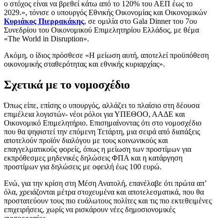
ο στόχος είναι να βρεθεί κάτω από το 120% του ΑΕΠ έως το
2029.», τόνισε ο υπουργός Εθνικής Οικονομίας και Οικονομικών
Κυριάκος Πιερρακάκης
, σε ομιλία στο Gala Dinner του 7ου
Συνεδρίου του Οικονομικού Επιμελητηρίου Ελλάδος, με θέμα
«The World in Disruption».
Ακόμη, ο ίδιος πρόσθεσε «Η μείωση αυτή, αποτελεί προϋπόθεση
οικονομικής σταθερότητας και εθνικής κυριαρχίας».
Σχετικά με το νομοσχέδιο
Όπως είπε, επίσης ο υπουργός, αλλάζει το πλαίσιο στη δέουσα
επιμέλεια λογιστών- νέοι ρόλοι για ΥΠΕΘΟΟ, ΑΑΔΕ και
Οικονομικό Επιμελητήριο. Επισημαίνοντας ότι στο νομοσχέδιο
που θα ψηφιστεί την επόμενη Τετάρτη, μια σειρά από διατάξεις
αποτελούν προϊόν διαλόγου με τους κοινωνικούς και
επαγγελματικούς φορείς, όπως η μείωση των προστίμων για
εκπρόθεσμες μηδενικές δηλώσεις ΦΠΑ και η κατάργηση
προστίμων για δηλώσεις με οφειλή έως 100 ευρώ.
Ενώ, για την κρίση στη Μέση Ανατολή, επανέλαβε ότι πρώτα απ’
όλα, χρειάζονται μέτρα στοχευμένα και αποτελεσματικά, που θα
προστατεύουν τους πιο ευάλωτους πολίτες και τις πιο εκτεθειμένες
επιχειρήσεις, χωρίς να ρισκάρουν νέες δημοσιονομικές