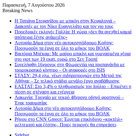
Παρασκευή, 7 Αυγούστου 2026
Breaking News
Η Τατιάνα Στεφανίδου με μπικίνι στην Κεφαλονιά –
Διακοπές με τον Νίκο Ευαγγελάτο και τον γιο τους
Προεδρικές εκλογές Γαλλία: Η χώρα «δεν θα ανεχθεί καμιά
απόπειρα ξένης ανάμειξης»
Αυτοψία Δήμα στον νέο αυτοκινητόδρομο Κρήτης:
Προχωρούν τα έργα σε όλο το μήκος του ΒΟΑΚ
Βικτόρια Μπέκαμ: Με μαύρο μπικίνι και γυμνασμένα χέρια
στο γιοτ των 19 εκατ. ευρώ στο Σεν Τροπέ
Συνελήφθη 16χρονος στη Φλωρεντία για προπαγάνδα με
τρομοκρατικό κίνητρο – Οι αναφορές στο ISIS
ΣΤΑΣΥ: 29,4 χλμ. νέων σιδηροτροχιών στο Μετρό της
Αθήνας – Σε τελικό στάδιο μεγάλο έργο αναβάθμισης
ΕΛΣΤΑΤ: Στο 3,4% ο πληθωρισμός τον Ιούλιο – Επιμένει η
πίεση σε στέγαση και ενέργεια
Λακωνία: Τροχαίο με νεκρό 48χρονο οδηγό φορτηγού –
Ένας τραυματίας
Αυτοψία Δήμα στο νέο αυτοκινητόδρομο Κρήτης:
Προχωρούν τα έργα σε όλο το μήκος του ΒΟΑΚ
Ρήγου στο CNN Greece: Έρχεται επικίνδυνο «κοκτέιλ»
μελτεμιού και ζέστης– Ποιες περιοχές θα επηρεάσει
Sidebar