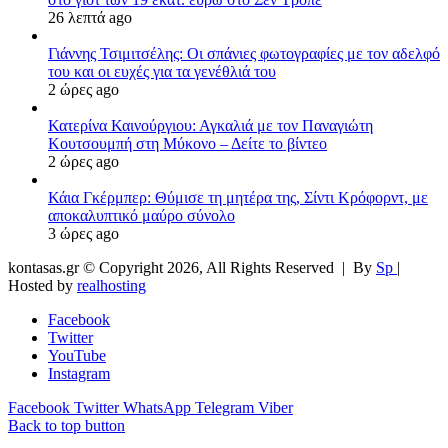
26 λεπτά ago
Γιάννης Τσιμιτσέλης: Οι σπάνιες φωτογραφίες με τον αδελφό
του και οι ευχές για τα γενέθλιά του
2 ώρες ago
Κατερίνα Καινούργιου: Αγκαλιά με τον Παναγιώτη
Κουτσουμπή στη Μύκονο – Δείτε το βίντεο
2 ώρες ago
Κάια Γκέρμπερ: Θύμισε τη μητέρα της, Σίντι Κρόφορντ, με
αποκαλυπτικό μαύρο σύνολο
3 ώρες ago
kontasas.gr © Copyright 2026, All Rights Reserved |
By
Sp
|
Hosted by
realhosting
Facebook
Twitter
YouTube
Instagram
Facebook
Twitter
WhatsApp
Telegram
Viber
Back to top button