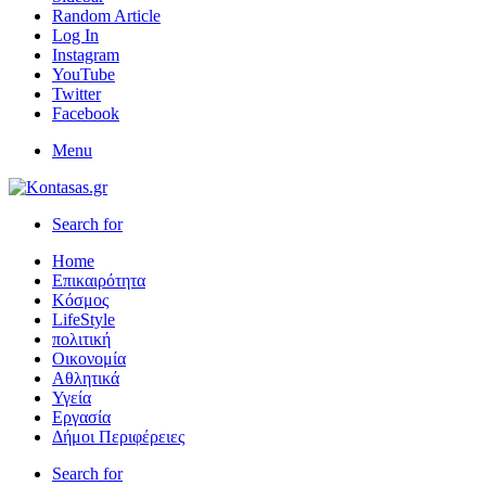
Random Article
Log In
Instagram
YouTube
Twitter
Facebook
Menu
Search for
Home
Επικαιρότητα
Κόσμος
LifeStyle
πολιτική
Οικονομία
Αθλητικά
Υγεία
Εργασία
Δήμοι Περιφέρειες
Search for