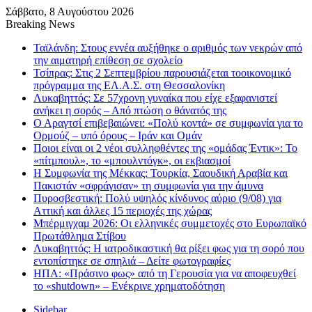
Σάββατο, 8 Αυγούστου 2026
Breaking News
Ταϊλάνδη: Στους εννέα αυξήθηκε ο αριθμός των νεκρών από
την αιματηρή επίθεση σε σχολείο
Τσίπρας: Στις 2 Σεπτεμβρίου παρουσιάζεται τοοικονομικό
πρόγραμμα της ΕΛ.Α.Σ. στη Θεσσαλονίκη
Λυκαβηττός: Σε 57χρονη γυναίκα που είχε εξαφανιστεί
ανήκει η σορός – Από πτώση ο θάνατός της
Ο Αραγτσί επιβεβαιώνει: «Πολύ κοντά» σε συμφωνία για το
Ορμούζ – υπό όρους – Ιράν και Ομάν
Ποιοι είναι οι 2 νέοι συλληφθέντες της «ομάδας Έντικ»: Το
«πίτμπουλ», το «μπουλντόγκ», οι εκβιασμοί
Η Συμφωνία της Μέκκας: Τουρκία, Σαουδική Αραβία και
Πακιστάν «σφράγισαν» τη συμφωνία για την άμυνα
Πυροσβεστική: Πολύ υψηλός κίνδυνος αύριο (9/08) για
Αττική και άλλες 15 περιοχές της χώρας
Μπέρμιγχαμ 2026: Οι ελληνικές συμμετοχές στο Ευρωπαϊκό
Πρωτάθλημα Στίβου
Λυκαβηττός: Η ιατροδικαστική θα ρίξει φως για τη σορό που
εντοπίστηκε σε σπηλιά – Δείτε φωτογραφίες
ΗΠΑ: «Πράσινο φως» από τη Γερουσία για να αποφευχθεί
το «shutdown» – Ενέκρινε χρηματοδότηση
Sidebar