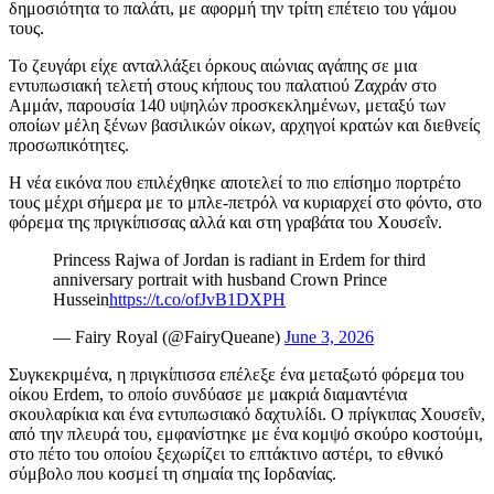
δημοσιότητα το παλάτι, με αφορμή την τρίτη επέτειο του γάμου
τους.
Το ζευγάρι είχε ανταλλάξει όρκους αιώνιας αγάπης σε μια
εντυπωσιακή τελετή στους κήπους του παλατιού Ζαχράν στο
Αμμάν, παρουσία 140 υψηλών προσκεκλημένων, μεταξύ των
οποίων μέλη ξένων βασιλικών οίκων, αρχηγοί κρατών και διεθνείς
προσωπικότητες.
Η νέα εικόνα που επιλέχθηκε αποτελεί το πιο επίσημο πορτρέτο
τους μέχρι σήμερα με το μπλε-πετρόλ να κυριαρχεί στο φόντο, στο
φόρεμα της πριγκίπισσας αλλά και στη γραβάτα του Χουσεΐν.
Princess Rajwa of Jordan is radiant in Erdem for third
anniversary portrait with husband Crown Prince
Hussein
https://t.co/ofJvB1DXPH
— Fairy Royal (@FairyQueane)
June 3, 2026
Συγκεκριμένα, η πριγκίπισσα επέλεξε ένα μεταξωτό φόρεμα του
οίκου Erdem, το οποίο συνδύασε με μακριά διαμαντένια
σκουλαρίκια και ένα εντυπωσιακό δαχτυλίδι. Ο πρίγκιπας Χουσεΐν,
από την πλευρά του, εμφανίστηκε με ένα κομψό σκούρο κοστούμι,
στο πέτο του οποίου ξεχωρίζει το επτάκτινο αστέρι, το εθνικό
σύμβολο που κοσμεί τη σημαία της Ιορδανίας.