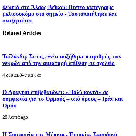
Φωτιά στο Άλσος Βεΐκου: Βίντεο κατέγραψε
μελισσοκόμο στο σημείο - Ταυτοποιήθηκε και
αναζητείται
Related Articles
Ταϊλάνδη: Στους εννέα αυξήθηκε ο αριθμός των
νεκρών από την αιματηρή επίθεση σε σχολείο
4 δευτερόλεπτα ago
Ο Αραγτσί επιβεβαιώνει: «Πολύ κοντά» σε
συμφωνία για το Ορμούζ – υπό όρους – Ιράν και
Ομάν
28 λεπτά ago
Η Συμφωνία της Μέκκας: Τουρκία, Σαουδική