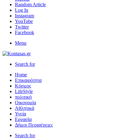
Random Article
Log In
Instagram
YouTube
Twitter
Facebook
Menu
Search for
Home
Επικαιρότητα
Κόσμος
LifeStyle
πολιτική
Οικονομία
Αθλητικά
Υγεία
Εργασία
Δήμοι Περιφέρειες
Search for