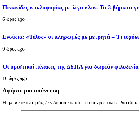
Πινακίδες κυκλοφορίας με λίγα κλικ: Τα 3 βήματα γι
6 ώρες ago
Ενοίκια: «Τέλος» οι πληρωμές με μετρητά – Τι ισχύ
9 ώρες ago
Οι οριστικοί πίνακες της ΔΥΠΑ για δωρεάν φιλοξενί
10 ώρες ago
Αφήστε μια απάντηση
Η ηλ. διεύθυνση σας δεν δημοσιεύεται.
Τα υποχρεωτικά πεδία σημε