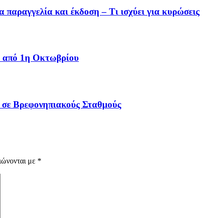
α παραγγελία και έκδοση – Τι ισχύει για κυρώσεις
ει από 1η Οκτωβρίου
α σε Βρεφονηπιακούς Σταθμούς
ιώνονται με
*