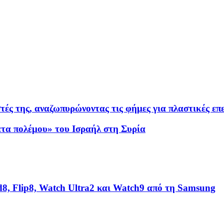
ές της, αναζωπυρώνοντας τις φήμες για πλαστικές επ
ατα πολέμου» του Ισραήλ στη Συρία
8, Flip8, Watch Ultra2 και Watch9 από τη Samsung