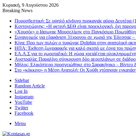
Κυριακή, 9 Αυγούστου 2026
Breaking News
Πυροσβεστική: Σε υψηλό κίνδυνο πυρκαγιάς αύριο Δευτέρα (1
Κοντογεώργης: «Η φετινή ΔΕΘ είναι προεκλογική, όχι παροχ
«Χρυσός» ο Ιάσωνας Μουσελίμης στο Παγκόσμιο Πρωτάθλ
Συναγερμός για εξαφάνιση 31χρονου σε χωριό της Έδεσσας – 
Κίνα: Προ των πυλών ο τυφώνας Dolphin στην ανατολική ακτή
ΗΠΑ: Έκθεση ζωγραφικής για καλό σκοπό με έργα του πρώη
ΕΛ.Α.Σ για το χωροταξικό: Η χώρα χρειάζεται ολοκληρωμένη
Αυστραλία: Παραλίγο σύγκρουση δύο αεροπλάνων σε διάδρομ
Μήλος: Ελικόπτερο προσγειώθηκε στο Σαρακήνικο – Βίντεο δε
Στο «κόκκινο» η Μέση Ανατολή: Οι Χούθι χτύπησαν εγκατά
Sidebar
Random Article
Log In
Instagram
YouTube
Twitter
Facebook
Menu