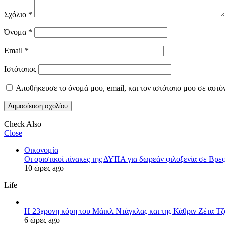
Σχόλιο
*
Όνομα
*
Email
*
Ιστότοπος
Αποθήκευσε το όνομά μου, email, και τον ιστότοπο μου σε αυτό
Check Also
Close
Οικονομία
Οι οριστικοί πίνακες της ΔΥΠΑ για δωρεάν φιλοξενία σε Βρ
10 ώρες ago
Life
Η 23χρονη κόρη τoυ Μάικλ Ντάγκλας και της Κάθριν Ζέτα Τζόο
6 ώρες ago