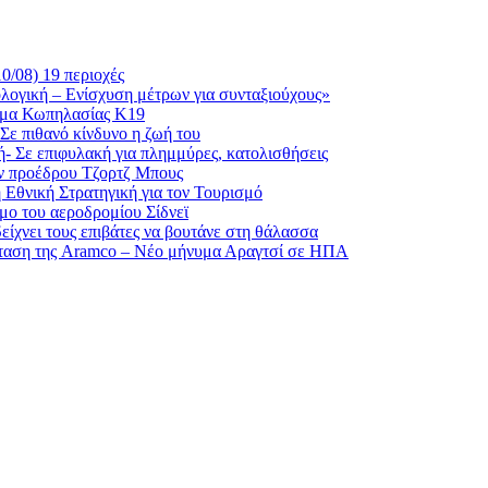
0/08) 19 περιοχές
ολογική – Ενίσχυση μέτρων για συνταξιούχους»
ημα Κωπηλασίας Κ19
Σε πιθανό κίνδυνο η ζωή του
- Σε επιφυλακή για πλημμύρες, κατολισθήσεις
ν προέδρου Τζορτζ Μπους
 Εθνική Στρατηγική για τον Τουρισμό
ο του αεροδρομίου Σίδνεϊ
ίχνει τους επιβάτες να βουτάνε στη θάλασσα
σταση της Aramco – Νέο μήνυμα Αραγτσί σε ΗΠΑ