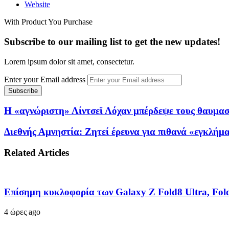
Website
With Product You Purchase
Subscribe to our mailing list to get the new updates!
Lorem ipsum dolor sit amet, consectetur.
Enter your Email address
Η «αγνώριστη» Λίντσεϊ Λόχαν μπέρδεψε τους θαυμαστ
Διεθνής Αμνηστία: Ζητεί έρευνα για πιθανά «εγκλήμ
Related Articles
Επίσημη κυκλοφορία των Galaxy Z Fold8 Ultra, Fold
4 ώρες ago