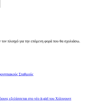
ν τον πλοηγό για την επόμενη φορά που θα σχολιάσω.
εφονηπιακούς Σταθμούς
υνς εξελίσσεται στο νέο it-girl του Χόλιγουντ