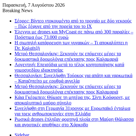
Παρασκευή, 7 Αυγούστου 2026
Breaking News
Σέρρες: Βίντεο ντοκουμέντο από το τροχαίο με δύο νεκρούς
– Πώς ξέφυγε από την πορεία του το ΙΧ
Έλεγχοι με drones και MyCoast σε πάνω από 300 παραλίες –
Πρόστιμα έως 73.000 ευρώ
Η σιωπηλή κατάρρευση των γυναικών – Τι αποκαλύπτει η
Dr. Καλαϊτζή
Μετρό Θεσσαλονίκης: Ξεκινούν τις επόμενες μέρες τα
δοκιμαστικά δρομολόγια επέκτασης προς Καλαμαριά
Αργεντινή: Επεισόδια μετά το τέλος κινητοποίησης κατά
νομοσχεδίου ιδιοκτησίας
Θεσσαλονίκη: Συνελήφθη Τούρκος για απάτη και ναρκωτικά
– Καταζητείτο με ερυθρά αγγελία
Μετρό Θεσσαλονίκης: Ξεκινούν τις επόμενες μέρες τα
δοκιμαστικά δρομολόγια επέκτασης προς Καλαμαριά
Κάια Γκέρμπερ: Θύμισε τη μητέρα της, Σίντι Κρόφορντ, με
αποκαλυπτικό μαύρο σύνολο
Συνελήφθη στη Γερμανία 31χρονος με Ευρωπαϊκό ένταλμα
για τρεις ανθρωποκτονίες στην Ελλάδα
Ρωσικά drones έπληξαν φορτηγά πλοία στη Μαύρη Θάλασσα
και αγροτικές αποθήκες στο Χάρκοβο
Sidebar