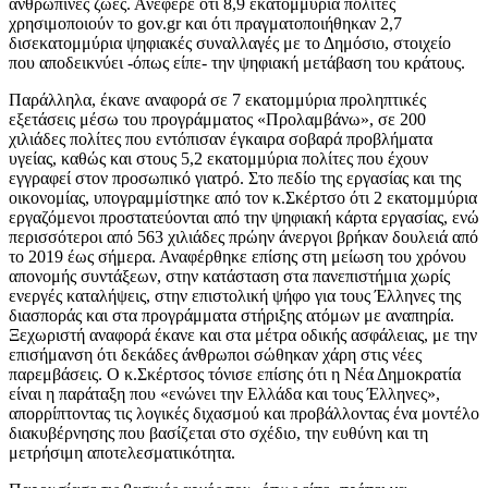
ανθρώπινες ζωές. Ανέφερε ότι 8,9 εκατομμύρια πολίτες
χρησιμοποιούν το gov.gr και ότι πραγματοποιήθηκαν 2,7
δισεκατομμύρια ψηφιακές συναλλαγές με το Δημόσιο, στοιχείο
που αποδεικνύει -όπως είπε- την ψηφιακή μετάβαση του κράτους.
Παράλληλα, έκανε αναφορά σε 7 εκατομμύρια προληπτικές
εξετάσεις μέσω του προγράμματος «Προλαμβάνω», σε 200
χιλιάδες πολίτες που εντόπισαν έγκαιρα σοβαρά προβλήματα
υγείας, καθώς και στους 5,2 εκατομμύρια πολίτες που έχουν
εγγραφεί στον προσωπικό γιατρό. Στο πεδίο της εργασίας και της
οικονομίας, υπογραμμίστηκε από τον κ.Σκέρτσο ότι 2 εκατομμύρια
εργαζόμενοι προστατεύονται από την ψηφιακή κάρτα εργασίας, ενώ
περισσότεροι από 563 χιλιάδες πρώην άνεργοι βρήκαν δουλειά από
το 2019 έως σήμερα. Αναφέρθηκε επίσης στη μείωση του χρόνου
απονομής συντάξεων, στην κατάσταση στα πανεπιστήμια χωρίς
ενεργές καταλήψεις, στην επιστολική ψήφο για τους Έλληνες της
διασποράς και στα προγράμματα στήριξης ατόμων με αναπηρία.
Ξεχωριστή αναφορά έκανε και στα μέτρα οδικής ασφάλειας, με την
επισήμανση ότι δεκάδες άνθρωποι σώθηκαν χάρη στις νέες
παρεμβάσεις. Ο κ.Σκέρτσος τόνισε επίσης ότι η Νέα Δημοκρατία
είναι η παράταξη που «ενώνει την Ελλάδα και τους Έλληνες»,
απορρίπτοντας τις λογικές διχασμού και προβάλλοντας ένα μοντέλο
διακυβέρνησης που βασίζεται στο σχέδιο, την ευθύνη και τη
μετρήσιμη αποτελεσματικότητα.