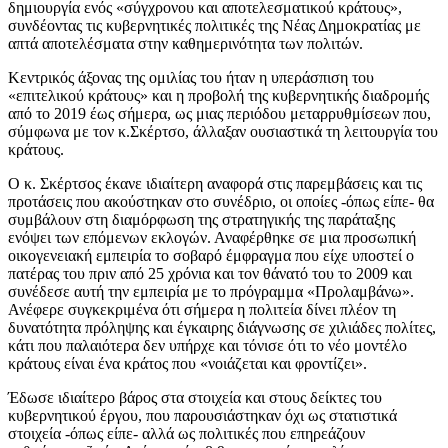
δημιουργία ενός «σύγχρονου και αποτελεσματικού κράτους»,
συνδέοντας τις κυβερνητικές πολιτικές της Νέας Δημοκρατίας με
απτά αποτελέσματα στην καθημερινότητα των πολιτών.
Κεντρικός άξονας της ομιλίας του ήταν η υπεράσπιση του
«επιτελικού κράτους» και η προβολή της κυβερνητικής διαδρομής
από το 2019 έως σήμερα, ως μιας περιόδου μεταρρυθμίσεων που,
σύμφωνα με τον κ.Σκέρτσο, άλλαξαν ουσιαστικά τη λειτουργία του
κράτους.
Ο κ. Σκέρτσος έκανε ιδιαίτερη αναφορά στις παρεμβάσεις και τις
προτάσεις που ακούστηκαν στο συνέδριο, οι οποίες -όπως είπε- θα
συμβάλουν στη διαμόρφωση της στρατηγικής της παράταξης
ενόψει των επόμενων εκλογών. Αναφέρθηκε σε μια προσωπική
οικογενειακή εμπειρία το σοβαρό έμφραγμα που είχε υποστεί ο
πατέρας του πριν από 25 χρόνια και τον θάνατό του το 2009 και
συνέδεσε αυτή την εμπειρία με το πρόγραμμα «Προλαμβάνω».
Ανέφερε συγκεκριμένα ότι σήμερα η πολιτεία δίνει πλέον τη
δυνατότητα πρόληψης και έγκαιρης διάγνωσης σε χιλιάδες πολίτες,
κάτι που παλαιότερα δεν υπήρχε και τόνισε ότι το νέο μοντέλο
κράτους είναι ένα κράτος που «νοιάζεται και φροντίζει».
Έδωσε ιδιαίτερο βάρος στα στοιχεία και στους δείκτες του
κυβερνητικού έργου, που παρουσιάστηκαν όχι ως στατιστικά
στοιχεία -όπως είπε- αλλά ως πολιτικές που επηρεάζουν