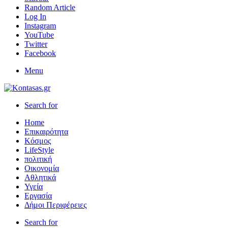
Random Article
Log In
Instagram
YouTube
Twitter
Facebook
Menu
Search for
Home
Επικαιρότητα
Κόσμος
LifeStyle
πολιτική
Οικονομία
Αθλητικά
Υγεία
Εργασία
Δήμοι Περιφέρειες
Search for