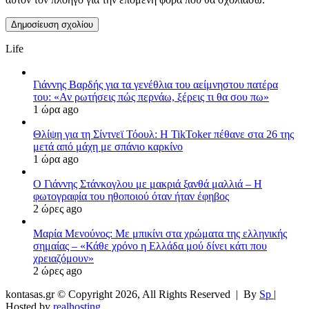
Life
Γιάννης Βαρδής για τα γενέθλια του αείμνηστου πατέρα
του: «Αν ρωτήσεις πώς περνάω, ξέρεις τι θα σου πω»
1 ώρα ago
Θλίψη για τη Σίντνεϊ Τόουλ: Η TikToker πέθανε στα 26 της
μετά από μάχη με σπάνιο καρκίνο
1 ώρα ago
Ο Γιάννης Στάνκογλου με μακριά ξανθά μαλλιά – Η
φωτογραφία του ηθοποιού όταν ήταν έφηβος
2 ώρες ago
Μαρία Μενούνος: Με μπικίνι στα χρώματα της ελληνικής
σημαίας – «Κάθε χρόνο η Ελλάδα μού δίνει κάτι που
χρειαζόμουν»
2 ώρες ago
kontasas.gr © Copyright 2026, All Rights Reserved |
By
Sp
|
Hosted by
realhosting