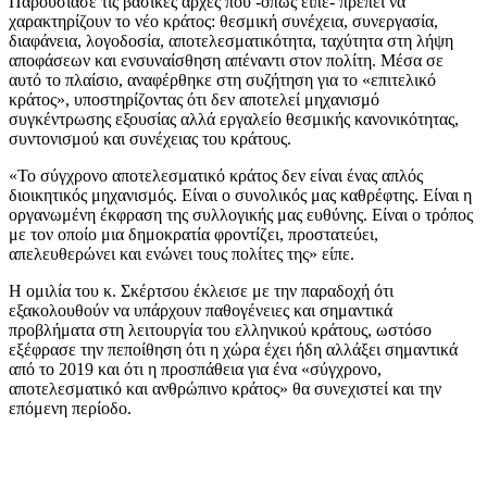
Παρουσίασε τις βασικές αρχές που -όπως είπε- πρέπει να
χαρακτηρίζουν το νέο κράτος: θεσμική συνέχεια, συνεργασία,
διαφάνεια, λογοδοσία, αποτελεσματικότητα, ταχύτητα στη λήψη
αποφάσεων και ενσυναίσθηση απέναντι στον πολίτη. Μέσα σε
αυτό το πλαίσιο, αναφέρθηκε στη συζήτηση για το «επιτελικό
κράτος», υποστηρίζοντας ότι δεν αποτελεί μηχανισμό
συγκέντρωσης εξουσίας αλλά εργαλείο θεσμικής κανονικότητας,
συντονισμού και συνέχειας του κράτους.
«Το σύγχρονο αποτελεσματικό κράτος δεν είναι ένας απλός
διοικητικός μηχανισμός. Είναι ο συνολικός μας καθρέφτης. Είναι η
οργανωμένη έκφραση της συλλογικής μας ευθύνης. Είναι ο τρόπος
με τον οποίο μια δημοκρατία φροντίζει, προστατεύει,
απελευθερώνει και ενώνει τους πολίτες της» είπε.
Η ομιλία του κ. Σκέρτσου έκλεισε με την παραδοχή ότι
εξακολουθούν να υπάρχουν παθογένειες και σημαντικά
προβλήματα στη λειτουργία του ελληνικού κράτους, ωστόσο
εξέφρασε την πεποίθηση ότι η χώρα έχει ήδη αλλάξει σημαντικά
από το 2019 και ότι η προσπάθεια για ένα «σύγχρονο,
αποτελεσματικό και ανθρώπινο κράτος» θα συνεχιστεί και την
επόμενη περίοδο.