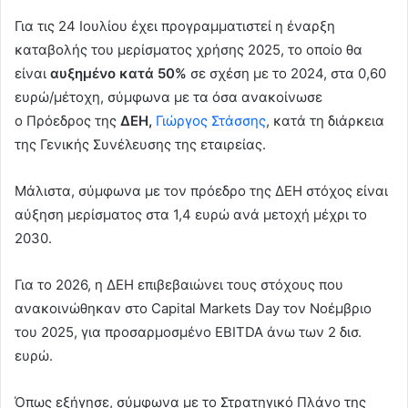
d
Για τις 24 Ιουλίου έχει προγραμματιστεί η έναρξη
a
καταβολής του μερίσματος χρήσης 2025, το οποίο θα
n
e
είναι
αυξημένο κατά 50%
σε σχέση με το 2024, στα 0,60
m
ευρώ/μέτοχη, σύμφωνα με τα όσα ανακοίνωσε
a
ο Πρόεδρος της
ΔΕΗ,
Γιώργος Στάσσης
, κατά τη διάρκεια
i
της Γενικής Συνέλευσης της εταιρείας.
l
Μάλιστα, σύμφωνα με τον πρόεδρο της ΔΕΗ στόχος είναι
αύξηση μερίσματος στα 1,4 ευρώ ανά μετοχή μέχρι το
2030.
Για το 2026, η ΔΕΗ επιβεβαιώνει τους στόχους που
ανακοινώθηκαν στο Capital Markets Day τον Νοέμβριο
του 2025, για προσαρμοσμένο EBITDA άνω των 2 δισ.
ευρώ.
Όπως εξήγησε, σύμφωνα με το Στρατηγικό Πλάνο της