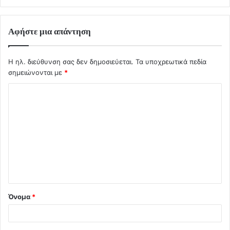
Αφήστε μια απάντηση
Η ηλ. διεύθυνση σας δεν δημοσιεύεται.
Τα υποχρεωτικά πεδία
σημειώνονται με
*
Σ
χ
ό
λ
ι
ο
*
Όνομα
*