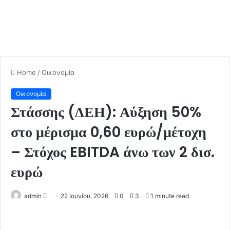
Home
/
Οικονομία
Οικονομία
Στάσσης (ΔΕΗ): Αύξηση 50%
στο μέρισμα 0,60 ευρώ/μέτοχη
– Στόχος EBITDA άνω των 2 δισ.
ευρώ
admin
S
22 Ιουνίου, 2026
0
3
1 minute read
e
n