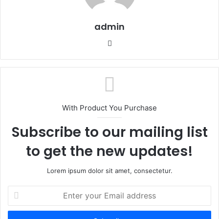
admin
W
e
b
s
i
t
With Product You Purchase
e
Subscribe to our mailing list
to get the new updates!
Lorem ipsum dolor sit amet, consectetur.
E
n
t