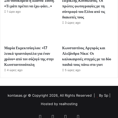
Στο νοσοκομείο η Ιωάννα Τούνη:
Περικλής Κονδυλάτος: Οι
«Τι μάτι πρέπει να έχω φάει…»
πρώτες φωτογραφίες με τη
σύντροφό του Ελίνα από τις
1 ώρα ago
διακοπές τους
3 ώρες ago
Μαρία Εκμεκτσίογλου: «17
Κωνσταντίνος Αργυρός και
λευκά τριαντάφυλλα για έναν
Αλεξάνδρα Νίκα: Οι
χρόνο» από τον σύζυγό της στην
καλοκαιρινές στιγμές με τα δύο
Κωνσταντινούπολη
παιδιά τους πάνω στο γιοτ
4 ώρες ago
5 ώρες ago
kontasas.gr © Copyright 2026, All Rights Reserved |
By
Sp
|
Hosted by
realhosting
Facebook
Twitter
YouTube
Instagram