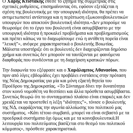
Ο
Χάρης Κτιστάκης
έθεσε το ζήτημα της συμμετρίας στις
σχετικές ρυθμίσεις, επισημαίνοντας ότι, εφόσον εξετάζεται η
σχέση της βουλευτικής με την υπουργική ιδιότητα, θα πρέπει να
αντιμετωπιστεί αντίστοιχα και η περίπτωση εξωκοινοβουλευτικών
υπουργών που αποκτούν βουλευτική ιδιότητα.«Δεν μπορούμε να
θεωρούμε ότι το έργο του βουλευτή είναι ασυμβίβαστο με την
υπουργική ιδιότητα ή προκαλεί προβλήματα και προβληματισμούς
και πρέπει κάπως να το διαχωρίσουμε ενώ η αντίθετη πορεία είναι
“λευκή”», ανέφερε χαρακτηριστικά ο βουλευτής Βοιωτίας.
Μάλιστα υποστήριξε ότι οι βουλευτές δεν διαχειρίζονται δημόσιο
χρήμα και συνεπώς δεν μπορούν να ταυτίζονται με φαινόμενα
διαφθοράς που συνδέονται με τη διαχείριση κρατικών πόρων.
Την διαφωνία του εξέφρασε και ο
Χαράλαμπος Αθανασίου
, που
πριν από λίγες εβδομάδες έχει προβάλει ενστάσεις στην πρόταση
της Νέας Δημοκρατίας για μία και μόνη εξαετή θητεία του
Προέδρου της Δημοκρατίας. «Το Σύνταγμα δίνει την δυνατότητα
στον κοινό νομοθέτη να θεσπίσει και άλλα πρόσθετα ασυμβίβαστα.
Συνεπώς θεωρώ ότι το συνταγματικό πλαίσιο είναι επαρκές και δεν
χρειάζεται να προστεθεί η λέξη “ιδιότητες”», τόνισε ο βουλευτής
της ΝΔ, εκφράζοντας την αγωνία αλλοίωσης του πολιτικού μας
συστήματος. «Κάτι τέτοιο συμβατό, μπορεί να είναι σεβαστό με τα
προεδρικά συστήματα όχι όμως και με τα κοινοβουλευτικά.Η
λειτουργία του πολιτεύματος βασίζεται στο θεσμό του πολιτικού
κόμματος», πρόσθεσε χαρακτηριστικά.