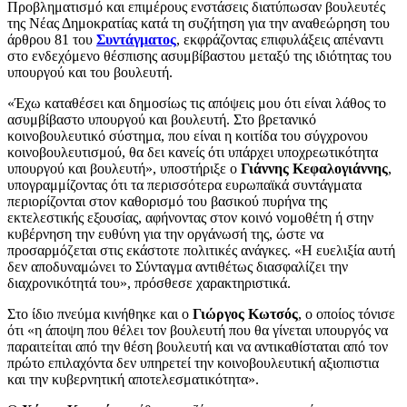
Προβληματισμό και επιμέρους ενστάσεις διατύπωσαν βουλευτές
της Νέας Δημοκρατίας κατά τη συζήτηση για την αναθεώρηση του
άρθρου 81 του
Συντάγματος
, εκφράζοντας επιφυλάξεις απέναντι
στο ενδεχόμενο θέσπισης ασυμβίβαστου μεταξύ της ιδιότητας του
υπουργού και του βουλευτή.
«Έχω καταθέσει και δημοσίως τις απόψεις μου ότι είναι λάθος το
ασυμβίβαστο υπουργού και βουλευτή. Στο βρετανικό
κοινοβουλευτικό σύστημα, που είναι η κοιτίδα του σύγχρονου
κοινοβουλευτισμού, θα δει κανείς ότι υπάρχει υποχρεωτικότητα
υπουργού και βουλευτή», υποστήριξε ο
Γιάννης Κεφαλογιάννης
,
υπογραμμίζοντας ότι τα περισσότερα ευρωπαϊκά συντάγματα
περιορίζονται στον καθορισμό του βασικού πυρήνα της
εκτελεστικής εξουσίας, αφήνοντας στον κοινό νομοθέτη ή στην
κυβέρνηση την ευθύνη για την οργάνωσή της, ώστε να
προσαρμόζεται στις εκάστοτε πολιτικές ανάγκες. «Η ευελιξία αυτή
δεν αποδυναμώνει το Σύνταγμα αντιθέτως διασφαλίζει την
διαχρονικότητά του», πρόσθεσε χαρακτηριστικά.
Στο ίδιο πνεύμα κινήθηκε και ο
Γιώργος Κωτσός
, ο οποίος τόνισε
ότι «η άποψη που θέλει τον βουλευτή που θα γίνεται υπουργός να
παραιτείται από την θέση βουλευτή και να αντικαθίσταται από τον
πρώτο επιλαχόντα δεν υπηρετεί την κοινοβουλευτική αξιοπιστια
και την κυβερνητική αποτελεσματικότητα».