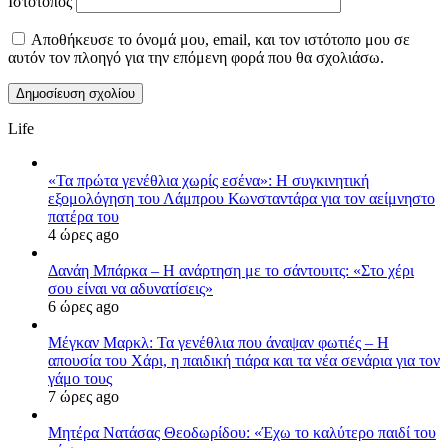
Ιστότοπος
Αποθήκευσε το όνομά μου, email, και τον ιστότοπο μου σε
αυτόν τον πλοηγό για την επόμενη φορά που θα σχολιάσω.
Life
«Τα πρώτα γενέθλια χωρίς εσένα»: Η συγκινητική
εξομολόγηση του Λάμπρου Κωνσταντάρα για τον αείμνηστο
πατέρα του
4 ώρες ago
Δανάη Μπάρκα – Η ανάρτηση με το σάντουιτς: «Στο χέρι
σου είναι να αδυνατίσεις»
6 ώρες ago
Μέγκαν Μαρκλ: Τα γενέθλια που άναψαν φωτιές – Η
απουσία του Χάρι, η παιδική τιάρα και τα νέα σενάρια για τον
γάμο τους
7 ώρες ago
Μητέρα Νατάσας Θεοδωρίδου: «Έχω το καλύτερο παιδί του