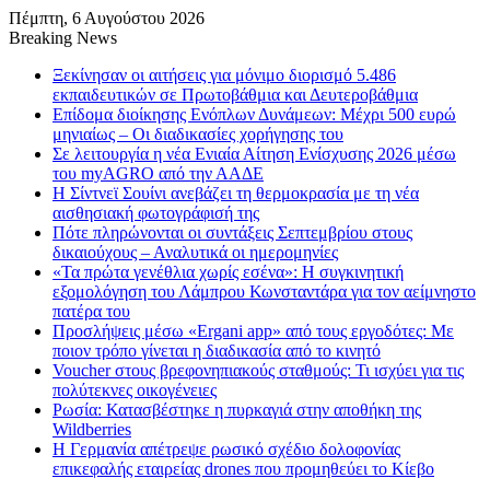
Πέμπτη, 6 Αυγούστου 2026
Breaking News
Ξεκίνησαν οι αιτήσεις για μόνιμο διορισμό 5.486
εκπαιδευτικών σε Πρωτοβάθμια και Δευτεροβάθμια
Επίδομα διοίκησης Ενόπλων Δυνάμεων: Μέχρι 500 ευρώ
μηνιαίως – Οι διαδικασίες χορήγησης του
Σε λειτουργία η νέα Ενιαία Αίτηση Ενίσχυσης 2026 μέσω
του myAGRO από την ΑΑΔΕ
Η Σίντνεϊ Σουίνι ανεβάζει τη θερμοκρασία με τη νέα
αισθησιακή φωτογράφισή της
Πότε πληρώνονται οι συντάξεις Σεπτεμβρίου στους
δικαιούχους – Αναλυτικά οι ημερομηνίες
«Τα πρώτα γενέθλια χωρίς εσένα»: Η συγκινητική
εξομολόγηση του Λάμπρου Κωνσταντάρα για τον αείμνηστο
πατέρα του
Προσλήψεις μέσω «Ergani app» από τους εργοδότες: Με
ποιον τρόπο γίνεται η διαδικασία από το κινητό
Voucher στους βρεφονηπιακούς σταθμούς: Τι ισχύει για τις
πολύτεκνες οικογένειες
Ρωσία: Κατασβέστηκε η πυρκαγιά στην αποθήκη της
Wildberries
Η Γερμανία απέτρεψε ρωσικό σχέδιο δολοφονίας
επικεφαλής εταιρείας drones που προμηθεύει το Κίεβο