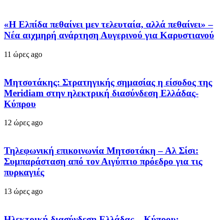
«Η Ελπίδα πεθαίνει μεν τελευταία, αλλά πεθαίνει» –
Νέα αιχμηρή ανάρτηση Αυγερινού για Καρυστιανού
11 ώρες ago
Μητσοτάκης: Στρατηγικής σημασίας η είσοδος της
Meridiam στην ηλεκτρική διασύνδεση Ελλάδας-
Κύπρου
12 ώρες ago
Τηλεφωνική επικοινωνία Μητσοτάκη – Αλ Σίσι:
Συμπαράσταση από τον Αιγύπτιο πρόεδρο για τις
πυρκαγιές
13 ώρες ago
Ηλεκτρική διασύνδεση Ελλάδας – Κύπρου: