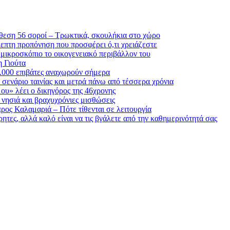
θεση 56 σοροί – Τρωκτικά, σκουλήκια στο χώρο
λεπτη προπόνηση που προσφέρει ό,τι χρειάζεστε
 μικροσκόπιο το οικογενειακό περιβάλλον του
η Γιούτα
6.000 επιβάτες αναχωρούν σήμερα
σενάριο ταινίας και μετρά πάνω από τέσσερα χρόνια
μου» λέει ο δικηγόρος της 46χρονης
α νησιά και βραχυχρόνιες μισθώσεις
ρος Καλαμαριά – Πότε τίθενται σε λειτουργία
ητες, αλλά καλό είναι να τις βγάλετε από την καθημερινότητά σας