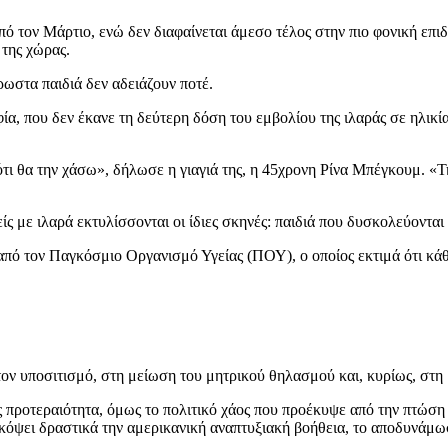
ό τον Μάρτιο, ενώ δεν διαφαίνεται άμεσο τέλος στην πιο φονική επι
 της χώρας.
ωστα παιδιά δεν αδειάζουν ποτέ.
ία, που δεν έκανε τη δεύτερη δόση του εμβολίου της ιλαράς σε ηλικ
ι θα την χάσω», δήλωσε η γιαγιά της, η 45χρονη Ρίνα Μπέγκουμ. «Τ
 με ιλαρά εκτυλίσσονται οι ίδιες σκηνές: παιδιά που δυσκολεύονται
 από τον Παγκόσμιο Οργανισμό Υγείας (ΠΟΥ), ο οποίος εκτιμά ότι κά
τον υποσιτισμό, στη μείωση του μητρικού θηλασμού και, κυρίως, στη
ς προτεραιότητα, όμως το πολιτικό χάος που προέκυψε από την πτώση
όψει δραστικά την αμερικανική αναπτυξιακή βοήθεια, το αποδυνάμω