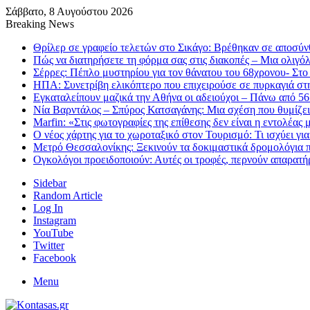
Σάββατο, 8 Αυγούστου 2026
Breaking News
Θρίλερ σε γραφείο τελετών στο Σικάγο: Βρέθηκαν σε αποσύν
Πώς να διατηρήσετε τη φόρμα σας στις διακοπές – Μια ολιγό
Σέρρες: Πέπλο μυστηρίου για τον θάνατου του 68χρονου- Στο
ΗΠΑ: Συνετρίβη ελικόπτερο που επιχειρούσε σε πυρκαγιά στ
Εγκαταλείπουν μαζικά την Αθήνα οι αδειούχοι – Πάνω από 5
Νία Βαρντάλος – Σπύρος Κατσαγάνης: Μια σχέση που θυμίζει 
Marfin: «Στις φωτογραφίες της επίθεσης δεν είναι η εντολέας 
Ο νέος χάρτης για το χωροταξικό στον Τουρισμό: Τι ισχύει γι
Μετρό Θεσσαλονίκης: Ξεκινούν τα δοκιμαστικά δρομολόγια π
Ογκολόγοι προειδοποιούν: Αυτές οι τροφές, περνούν απαρατήρ
Sidebar
Random Article
Log In
Instagram
YouTube
Twitter
Facebook
Menu