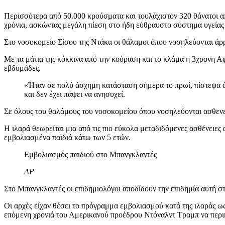
Περισσότερα από 50.000 κρούσματα και τουλάχιστον 320 θάνατοι απ
χρόνια, ασκώντας μεγάλη πίεση στο ήδη εύθραυστο σύστημα υγείας
Στο νοσοκομείο Σίσου της Ντάκα οι θάλαμοι όπου νοσηλεύονται άρρ
Με τα μάτια της κόκκινα από την κούραση και το κλάμα η 3χρονη Αφ
εβδομάδες.
«Ήταν σε πολύ άσχημη κατάσταση σήμερα το πρωί, πίστεψα ότ
και δεν έχει πάψει να ανησυχεί.
Σε όλους του θαλάμους του νοσοκομείου όπου νοσηλεύονται ασθενείς
Η ιλαρά θεωρείται μια από τις πιο εύκολα μεταδιδόμενες ασθένειες
εμβολιασμένα παιδιά κάτω των 5 ετών.
Εμβολιασμός παιδιού στο Μπανγκλαντές
AP
Στο Μπανγκλαντές οι επιδημιολόγοι αποδίδουν την επιδημία αυτή σ
Οι αρχές είχαν θέσει το πρόγραμμα εμβολιασμού κατά της ιλαράς ω
επόμενη χρονιά του Αμερικανού προέδρου Ντόναλντ Τραμπ να περικ