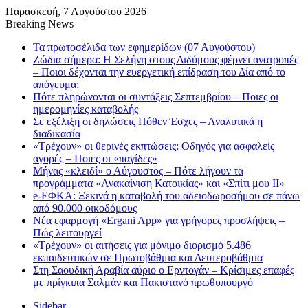
Παρασκευή, 7 Αυγούστου 2026
Breaking News
Τα πρωτοσέλιδα των εφημερίδων (07 Αυγούστου)
Ζώδια σήμερα: Η Σελήνη στους Διδύμους φέρνει ανατροπές
– Ποιοι δέχονται την ευεργετική επίδραση του Δία από το
απόγευμα;
Πότε πληρώνονται οι συντάξεις Σεπτεμβρίου – Ποιες οι
ημερομηνίες καταβολής
Σε εξέλιξη οι δηλώσεις Πόθεν Έσχες – Αναλυτικά η
διαδικασία
«Τρέχουν» οι θερινές εκπτώσεις: Οδηγός για ασφαλείς
αγορές – Ποιες οι «παγίδες»
Μήνας «κλειδί» ο Αύγουστος – Πότε λήγουν τα
προγράμματα «Ανακαίνιση Κατοικίας» και «Σπίτι μου ΙΙ»
e-ΕΦΚΑ: Ξεκινά η καταβολή του αδειοδωροσήμου σε πάνω
από 90.000 οικοδόμους
Νέα εφαρμογή «Ergani App» για γρήγορες προσλήψεις –
Πώς λειτουργεί
«Τρέχουν» οι αιτήσεις για μόνιμο διορισμό 5.486
εκπαιδευτικών σε Πρωτοβάθμια και Δευτεροβάθμια
Στη Σαουδική Αραβία αύριο ο Ερντογάν – Κρίσιμες επαφές
με πρίγκιπα Σαλμάν και Πακιστανό πρωθυπουργό
Sidebar