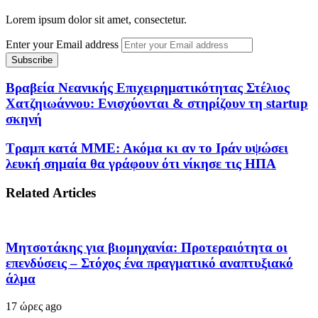
Lorem ipsum dolor sit amet, consectetur.
Enter your Email address
Βραβεία Νεανικής Επιχειρηματικότητας Στέλιος
Χατζηιωάννου: Ενισχύονται & στηρίζουν τη startup
σκηνή
Τραμπ κατά ΜΜΕ: Ακόμα κι αν το Ιράν υψώσει
λευκή σημαία θα γράφουν ότι νίκησε τις ΗΠΑ
Related Articles
Μητσοτάκης για βιομηχανία: Προτεραιότητα οι
επενδύσεις – Στόχος ένα πραγματικό αναπτυξιακό
άλμα
17 ώρες ago