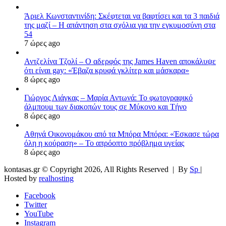
Άριελ Κωνσταντινίδη: Σκέφτεται να βαφτίσει και τα 3 παιδιά
της μαζί – Η απάντηση στα σχόλια για την εγκυμοσύνη στα
54
7 ώρες ago
Αντζελίνα Τζολί – Ο αδερφός της James Haven αποκάλυψε
ότι είναι gay: «Έβαζα κρυφά γκλίτερ και μάσκαρα»
8 ώρες ago
Γιώργος Λιάγκας – Μαρία Αντωνά: Το φωτογραφικό
άλμπουμ των διακοπών τους σε Μύκονο και Τήνο
8 ώρες ago
Αθηνά Οικονομάκου από τα Μπόρα Μπόρα: «Έσκασε τώρα
όλη η κούραση» – Το απρόοπτο πρόβλημα υγείας
8 ώρες ago
kontasas.gr © Copyright 2026, All Rights Reserved |
By
Sp
|
Hosted by
realhosting
Facebook
Twitter
YouTube
Instagram