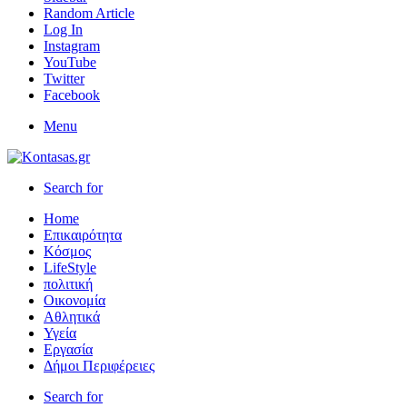
Random Article
Log In
Instagram
YouTube
Twitter
Facebook
Menu
Search for
Home
Επικαιρότητα
Κόσμος
LifeStyle
πολιτική
Οικονομία
Αθλητικά
Υγεία
Εργασία
Δήμοι Περιφέρειες
Search for