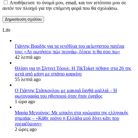
Αποθήκευσε το όνομά μου, email, και τον ιστότοπο μου σε
αυτόν τον πλοηγό για την επόμενη φορά που θα σχολιάσω.
Life
Γιάννης Βαρδής για τα γενέθλια του αείμνηστου πατέρα
του: «Αν ρωτήσεις πώς περνάω, ξέρεις τι θα σου πω»
42 λεπτά ago
Θλίψη για τη Σίντνεϊ Τόουλ: Η TikToker πέθανε στα 26 της
μετά από μάχη με σπάνιο καρκίνο
55 λεπτά ago
Ο Γιάννης Στάνκογλου με μακριά ξανθά μαλλιά – Η
φωτογραφία του ηθοποιού όταν ήταν έφηβος
1 ώρα ago
Μαρία Μενούνος: Με μπικίνι στα χρώματα της ελληνικής
σημαίας – «Κάθε χρόνο η Ελλάδα μού δίνει κάτι που
χρειαζόμουν»
2 ώρες ago