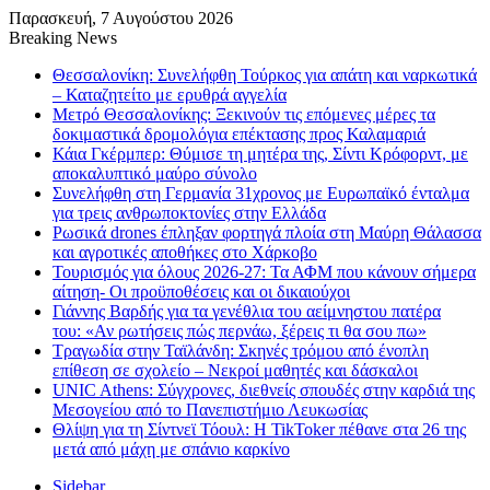
Παρασκευή, 7 Αυγούστου 2026
Breaking News
Θεσσαλονίκη: Συνελήφθη Τούρκος για απάτη και ναρκωτικά
– Καταζητείτο με ερυθρά αγγελία
Μετρό Θεσσαλονίκης: Ξεκινούν τις επόμενες μέρες τα
δοκιμαστικά δρομολόγια επέκτασης προς Καλαμαριά
Κάια Γκέρμπερ: Θύμισε τη μητέρα της, Σίντι Κρόφορντ, με
αποκαλυπτικό μαύρο σύνολο
Συνελήφθη στη Γερμανία 31χρονος με Ευρωπαϊκό ένταλμα
για τρεις ανθρωποκτονίες στην Ελλάδα
Ρωσικά drones έπληξαν φορτηγά πλοία στη Μαύρη Θάλασσα
και αγροτικές αποθήκες στο Χάρκοβο
Τουρισμός για όλους 2026-27: Τα ΑΦΜ που κάνουν σήμερα
αίτηση- Οι προϋποθέσεις και οι δικαιούχοι
Γιάννης Βαρδής για τα γενέθλια του αείμνηστου πατέρα
του: «Αν ρωτήσεις πώς περνάω, ξέρεις τι θα σου πω»
Τραγωδία στην Ταϊλάνδη: Σκηνές τρόμου από ένοπλη
επίθεση σε σχολείο – Νεκροί μαθητές και δάσκαλοι
UNIC Athens: Σύγχρονες, διεθνείς σπουδές στην καρδιά της
Μεσογείου από το Πανεπιστήμιο Λευκωσίας
Θλίψη για τη Σίντνεϊ Τόουλ: Η TikToker πέθανε στα 26 της
μετά από μάχη με σπάνιο καρκίνο
Sidebar