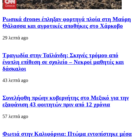
Ρωσικά drones έπληξαν φορτηγά πλοία στη Μαύρη
Θάλασσα και αγροτικές αποθήκες στο Χάρκοβο
29 λεπτά ago
Τραγωδία στην Ταϊλάνδη: Σκηνές τρόμου από
ένοπλη επίθεση σε σχολείο – Νεκροί μαθητές και
δάσκαλοι
43 λεπτά ago
Συνελήφθη πρώην κυβερνήτης στο Μεξικό για την
εξαφάνιση 43 φοιτητών πριν από 12 χρόνια
57 λεπτά ago
Φωτιά στην Καλιφόρνια: Πτώμα εντοπίστηκε μέσα