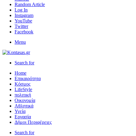
Random Article
Log In
Instagram
YouTube
Twitter
Facebook
Menu
Search for
Home
Επικαιρότητα
Κόσμος
LifeStyle
πολιτική
Οικονομία
Αθλητικά
Υγεία
Εργασία
Δήμοι Περιφέρειες
Search for